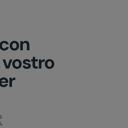
 con
l vostro
er
g.
tà.