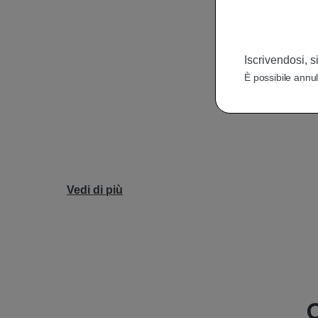
I
Iscrivendosi, s
È possibile annul
Vedi di più
C