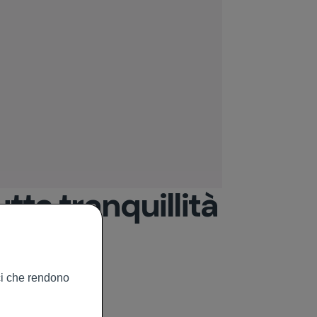
tta tranquillità
nti possono fidarsi.
ici che rendono