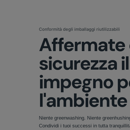
Conformità degli imballaggi riutilizzabili
Affermate
sicurezza i
impegno p
l'ambiente
Niente greenwashing. Niente greenhushin
Condividi i tuoi successi in tutta tranquilli