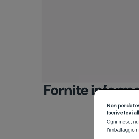
Fornite informa
Circl’it trasforma 
Non perdetevi
Iscrivetevi a
Ogni mese, nuov
l'imballaggio r