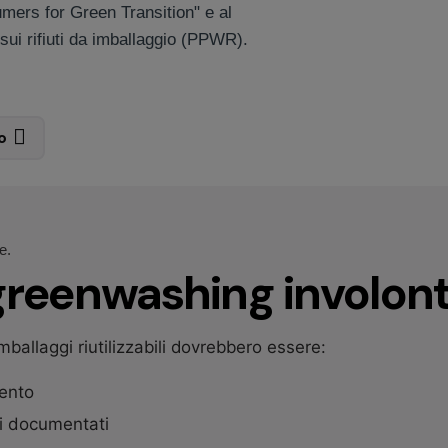
umers for Green Transition" e al
sui rifiuti da imballaggio (PPWR).
o
e.
 greenwashing involont
imballaggi riutilizzabili dovrebbero essere:
mento
i documentati