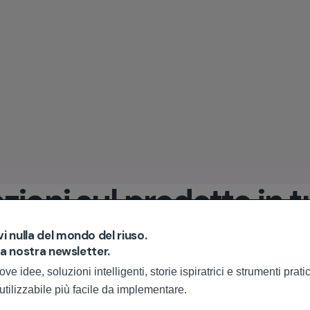
zioni sul prodotto in tu
i tuoi risultati in dichiarazioni conformi alle normative, di cui i tuoi clie
 nulla del mondo del riuso.
lla nostra newsletter.
e idee, soluzioni intelligenti, storie ispiratrici e strumenti prat
iutilizzabile più facile da implementare.