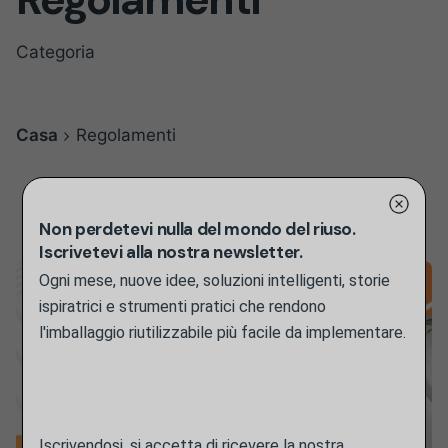
Categoria
Casa
Regolamenti
Parola chiave
Filtro
Non perdetevi nulla del mondo del riuso.
Iscrivetevi alla nostra newsletter.
Ogni mese, nuove idee, soluzioni intelligenti, storie
ispiratrici e strumenti pratici che rendono
l'imballaggio riutilizzabile più facile da implementare.
Iscrivendosi, si accetta di ricevere la nostra