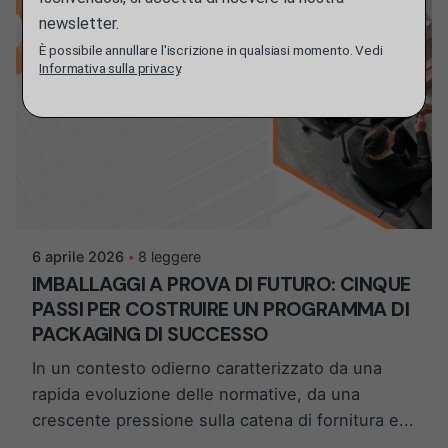
newsletter.
È possibile annullare l'iscrizione in qualsiasi momento. Vedi
Informativa sulla privacy
.
Postato da
Martina Balazs
6 aprile 2026
8 leggere
IMBALLAGGI A PROVA DI FUTURO: CINQUE
PASSI PER COSTRUIRE UN PROGRAMMA DI
PACKAGING DI SUCCESSO
In un contesto odierno caratterizzato da una
rapida evoluzione delle normative, da una
crescente pressione sulla catena di fornitura e...