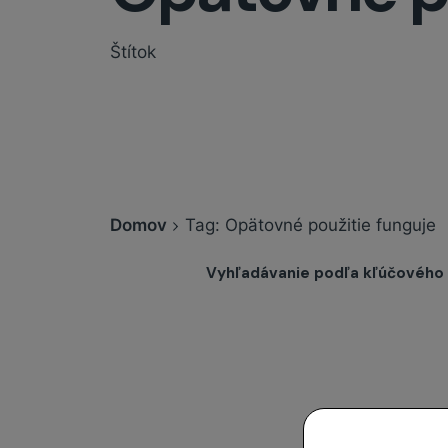
Štítok
Domov
Tag: Opätovné použitie funguje
Vyhľadávanie podľa kľúčového 