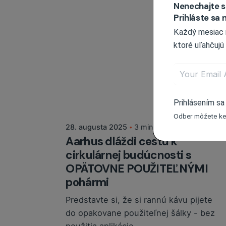
Nenechajte si
Prihláste sa
Každý mesiac no
ktoré uľahčujú
Pridal
Martina Balážová
Prihlásením sa
Odber môžete ked
28. augusta 2025
3 min čítania
Aarhus dláždi cestu k
cirkulárnej budúcnosti s
OPÄTOVNE POUŽITEĽNÝMI
pohármi
Predstavte si, že si rannú kávu pijete
do opakovane použiteľnej šálky - bez
použitia aplikácie...