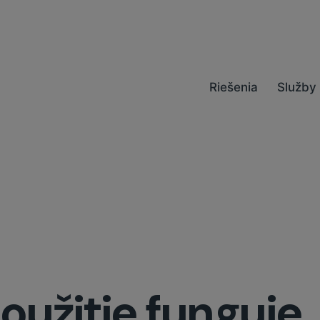
Riešenia
Služby
užitie funguje