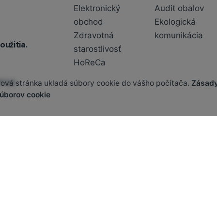
Elektronický
Audit obalov
obchod
Ekologická
Zdravotná
komunikácia
oužitia.
starostlivosť
HoReCa
hčujú
vá stránka ukladá súbory cookie do vášho počítača.
Zásad
úborov cookie
ášho
 osobných