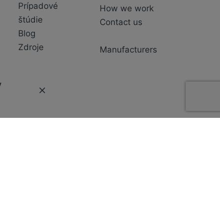
Prípadové
How we work
štúdie
Contact us
Blog
Zdroje
Manufacturers
y