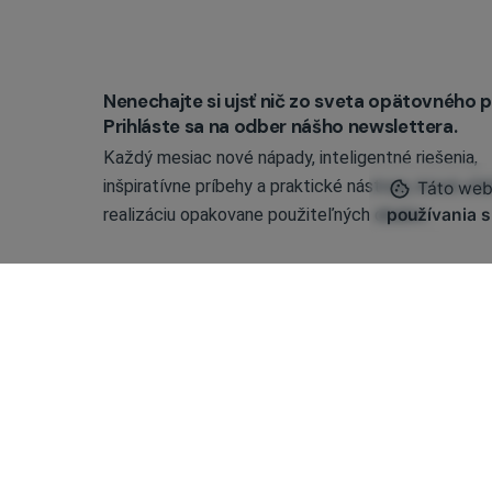
Nenechajte si ujsť nič zo sveta opätovného p
Prihláste sa na odber nášho newslettera.
Každý mesiac nové nápady, inteligentné riešenia,
inšpiratívne príbehy a praktické nástroje, ktoré uľa
Táto webo
používania s
realizáciu opakovane použiteľných obalov.
Prihlásením sa na odber súhlasíte so zasielaním n
informačného bulletinu.
Odber môžete kedykoľvek zrušiť. Pozrite si
Zásady ochrany
údajov
.