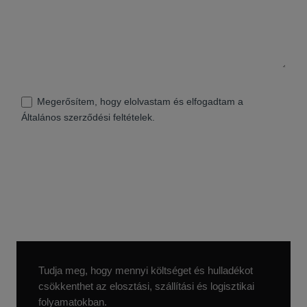
Megerősítem, hogy elolvastam és elfogadtam a
Általános szerződési feltételek
.
Tudja meg, hogy mennyi költséget és hulladékot
csökkenthet az elosztási, szállítási és logisztikai
folyamatokban.