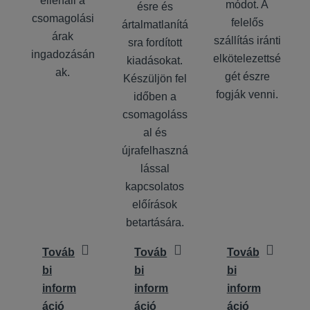
ellenáll a
módot. A
ésre és
csomagolási
felelős
ártalmatlanítá
árak
szállítás iránti
sra fordított
ingadozásán
elkötelezettsé
kiadásokat.
ak.
gét észre
Készüljön fel
fogják venni.
időben a
csomagoláss
al és
újrafelhaszná
lással
kapcsolatos
előírások
betartására.
Továb
Továb
Továb
bi
bi
bi
inform
inform
inform
áció
áció
áció