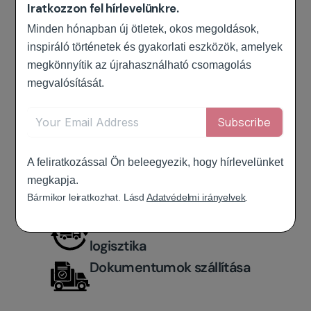
Iratkozzon fel hírlevelünkre.
Alkatrészek forgalmazása
Minden hónapban új ötletek, okos megoldások,
inspiráló történetek és gyakorlati eszközök, amelyek
Élelmiszerek és italok
megkönnyítik az újrahasználható csomagolás
forgalmazása
megvalósítását.
Belső logisztika
Létesítmények közötti
szállítás
A feliratkozással Ön beleegyezik, hogy hírlevelünket
Csomaglogisztika és utolsó
megkapja.
Bármikor leiratkozhat. Lásd
Adatvédelmi irányelvek
.
mérföld
Javítási és felújítási
logisztika
Dokumentumok szállítása