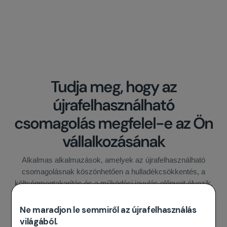
Tudja meg, hogy az
újrafelhasználható
csomagolás megfelel-e az Ön
vállalkozásának
Alkalmas alkalmazások, amelyek az újrafelhasználható
csomagolásnak köszönhetően a hulladékcsökkentés, a
költségmegtakarítás és a működési javulás előnyeit élvezik.
Ne maradjon le semmiről az újrafelhasználás
Kimenő logisztika
világából.