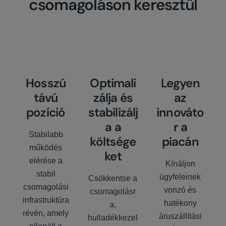
csomagoláson keresztül
Hosszú
Optimali
Legyen
távú
zálja és
az
pozíció
stabilizálj
innováto
a a
r a
Stabilabb
költsége
piacán
működés
ket
elérése a
Kínáljon
stabil
ügyfeleinek
Csökkentse a
csomagolási
vonzó és
csomagolásr
infrastruktúra
hatékony
a,
révén, amely
áruszállítási
hulladékkezel